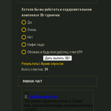
Хотели бы вы работать в оздаровительном
комплексе 3Б-турнички
Да
Очень
Нет
Нафиг надо
Обожаю и буду всегда(спец ответ)!!!!!
Результаты
|
Архив опросов
Всего ответов:
39
МИНИ-ЧАТ