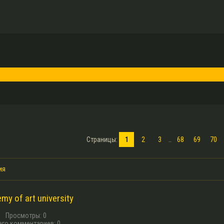
Страницы
:
1
2
3
..
68
69
70
ия
13 г. назад
my of art university
Просмотры
:
0
его комментариев
:
0