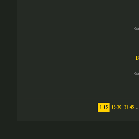
Вс
B
Вс
1-15
16-30
31-45
..