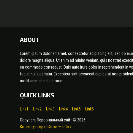
ABOUT
Lorem ipsum dolor sit amet, consectetur adipiscing elit, sed do eiu
dolore magna aliqua. Ut enim ad minim veniam, quis nostrud exercita
ea commodo consequat. Duis aute irure dolor in reprehenderit in vol
fugiat nulla pariatur. Excepteur sint occaecat cupidatat non proident
mollit anim id est laborum.
QUICK LINKS
Link1
Link2
Link3
Link4
Link5
Link6
Copyright Персональный сайт © 2026
Конструктор сайтов
—
uCoz